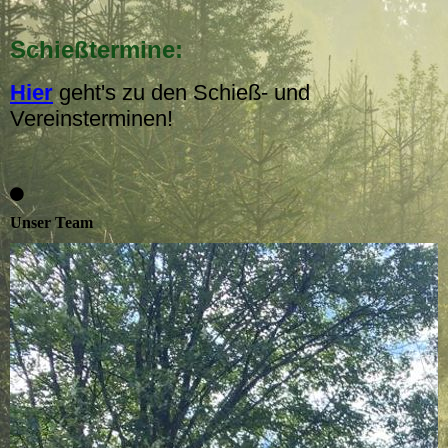
Schießtermine:
Hier
geht's zu den Schieß- und
Vereinsterminen!
Unser Team