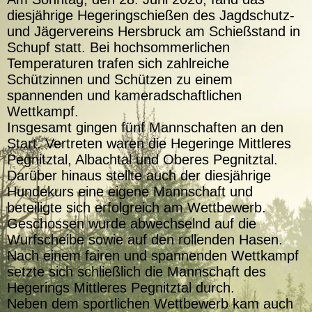
diesjährige Hegeringschießen des Jagdschutz-
und Jägervereins Hersbruck am Schießstand in
Schupf statt. Bei hochsommerlichen
Temperaturen trafen sich zahlreiche
Schützinnen und Schützen zu einem
spannenden und kameradschaftlichen
Wettkampf.
Insgesamt gingen fünf Mannschaften an den
Start. Vertreten waren die Hegeringe Mittleres
Pegnitztal, Albachtal und Oberes Pegnitztal.
Darüber hinaus stellte auch der diesjährige
Hundekurs eine eigene Mannschaft und
beteiligte sich erfolgreich am Wettbewerb.
Geschossen wurde abwechselnd auf die
Wurfscheibe sowie auf den rollenden Hasen.
Nach einem fairen und spannenden Wettkampf
setzte sich schließlich die Mannschaft des
Hegerings Mittleres Pegnitztal durch.
Neben dem sportlichen Wettbewerb kam auch