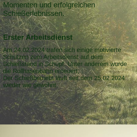
Momenten und erfolgreichen
Schießerlebnissen.
Erster Arbeitsdienst
Am 24.02.2024 trafen sich einige motivierte
Schützen zum Arbeitsdienst auf dem
Schießstand in Schupf. Unter anderem wurde
die Rollhasenbahn erneuert.
Der Schießbetriebt läuft seit dem 25.02.2024
wieder wie gewohnt.