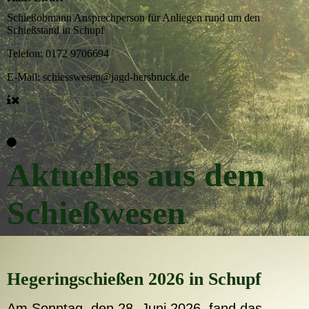
Schießobmann
Ansprechperson für Anliegen rund um den
Schießstand in Schupf
Telefon:
0172 9706694
E-Mail:
schiesswesen@jagd-hersbruck.de
Aktuelles aus dem
Schießwesen
Hegeringschießen 2026 in Schupf
Am Sonntag, den 28. Juni 2026, fand das