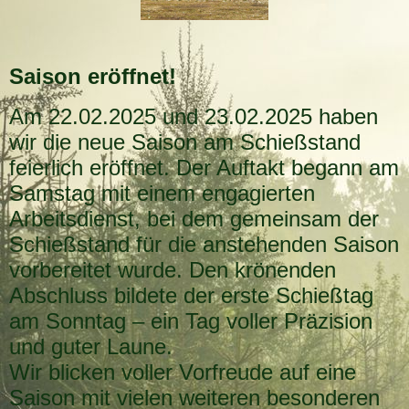
Saison eröffnet!
Am 22.02.2025 und 23.02.2025 haben
wir die neue Saison am Schießstand
feierlich eröffnet. Der Auftakt begann am
Samstag mit einem engagierten
Arbeitsdienst, bei dem gemeinsam der
Schießstand für die anstehenden Saison
vorbereitet wurde. Den krönenden
Abschluss bildete der erste Schießtag
am Sonntag – ein Tag voller Präzision
und guter Laune.
Wir blicken voller Vorfreude auf eine
Saison mit vielen weiteren besonderen