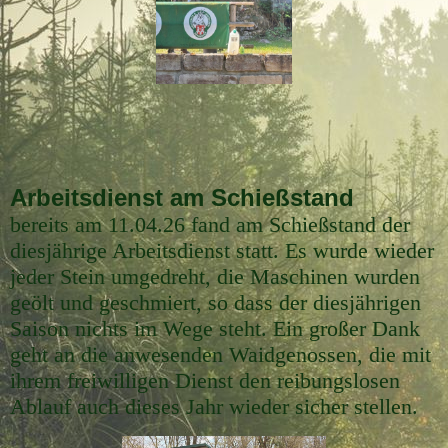
Arbeitsdienst am Schießstand
bereits am 11.04.26 fand am Schießstand der
diesjährige Arbeitsdienst statt. Es wurde wieder
jeder Stein umgedreht, die Maschinen wurden
geölt und geschmiert, so dass der diesjährigen
Saison nichts im Wege steht. Ein großer Dank
geht an die anwesenden Waidgenossen, die mit
ihrem freiwilligen Dienst den reibungslosen
Ablauf auch dieses Jahr wieder sicher stellen.