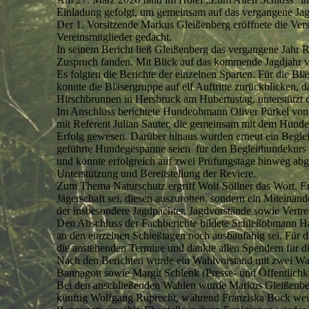
Einladung gefolgt, um gemeinsam auf das vergangene Jag
Der 1. Vorsitzende Markus Gleißenberg eröffnete die Ve
Vereinsmitglieder gedacht.
In seinem Bericht ließ Gleißenberg das vergangene Jahr 
Zuspruch fanden. Mit Blick auf das kommende Jagdjahr v
Es folgten die Berichte der einzelnen Sparten. Für die 
konnte die Bläsergruppe auf elf Auftritte zurückblicken, 
Hirschbrunnen in Hersbruck am Hubertustag, unterstützt
Im Anschluss berichtete Hundeobmann Oliver Pürkel von 
mit Referent Julian Sauter, die gemeinsam mit dem Hunde
Erfolg gewesen. Darüber hinaus wurden erneut ein Beglei
geführte Hundegespanne seien für den Begleithundekurs 
und konnte erfolgreich auf zwei Prüfungstage hinweg abg
Unterstützung und Bereitstellung der Reviere.
Zum Thema Naturschutz ergriff Wolf Söllner das Wort. Er 
Jägerschaft sei, diesen auszurotten, sondern ein Miteina
der insbesondere Jagdpächter, Jagdvorstände sowie Vertre
Den Abschluss der Fachberichte bildete Schießobmann Hans
an den einzelnen Schießtagen noch ausbaufähig sei. Für 
die anstehenden Termine und dankte allen Spendern für di
Nach den Berichten wurde ein Wahlvorstand mit zwei Wah
Bannagott sowie Margit Schlenk (Presse- und Öffentlichke
Bei den anschließenden Wahlen wurde Markus Gleißenberg 
künftig Wolfgang Ruprecht, während Franziska Bock weite