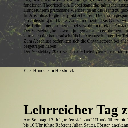
fundierten Theorieteil ein. Dabei stand das taktische An
Hundeführern praxisnahe Werkzeuge an die Hand zu geben
Im Anschluss folgte der praktische Teil. Die Hundegespa
Nasenleistung und klare Vorstehmomente. Das Ganze wurde
Die Teilnehmer konnten dabei sowohl im direkten Austau
Der Vorstehtag bot sowohl jungen als auch erfahrenen Hu
kam auch der kameradschaftliche Austausch unter den Te
Zum Abschluss bedankten sich die Organisatoren bei allen
beigetragen haben.
Der Vorstehtag 2026 war für alle Beteiligten eine rundum
Euer Hundeteam Hersbruck
Lehrreicher Tag 
Am Sonntag, 13. Juli, trafen sich zwölf Hundeführer mit 
bis 16 Uhr führte Referent Julian Sauter, Förster, aner