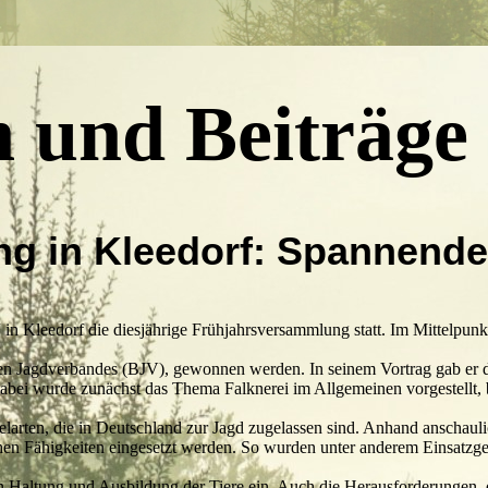
n und Beiträge
 in Kleedorf: Spannender 
n Kleedorf die diesjährige Frühjahrsversammlung statt. Im Mittelpunkt
chen Jagdverbandes (BJV), gewonnen werden. In seinem Vortrag gab e
Dabei wurde zunächst das Thema Falknerei im Allgemeinen vorgestellt, b
larten, die in Deutschland zur Jagd zugelassen sind. Anhand anschaulic
chen Fähigkeiten eingesetzt werden. So wurden unter anderem Einsatzgeb
 Haltung und Ausbildung der Tiere ein. Auch die Herausforderungen, d