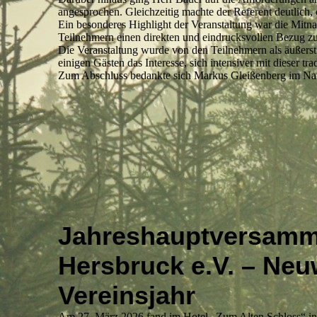
angesprochen. Gleichzeitig machte der Referent deutlich
Ein besonderes Highlight der Veranstaltung war die Mitn
Teilnehmern einen direkten und eindrucksvollen Bezug zu
Die Veranstaltung wurde von den Teilnehmern als äußerst 
einigen Gästen das Interesse, sich intensiver mit dieser t
Zum Abschluss bedankte sich Markus Gleißenberg im Nam
Jahreshauptversamml
Hersbruck e.V. – Neu
Vereinsjahr
Am 27. März 2026 fand im Hotel „Zum Alten Schloss“ in K