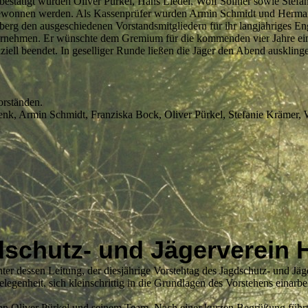
bestätigt wurden Oliver Pürkel, Hans Liedel, Wolf Söllner sowie Stefan
k gewonnen werden. Als Kassenprüfer wurden Armin Schmidt und Herma
rg den ausgeschiedenen Vorstandsmitgliedern für ihr langjähriges E
bernehmen. Er wünschte dem Gremium für die kommenden vier Jahre ein
ell beendet. In geselliger Runde ließen die Jäger den Abend auskling
orständen.
lenk, Armin Schmidt, Franziska Bock, Oliver Pürkel, Stefanie Krämer
schutz- und Jägerverein H
r dessen Leitung, der diesjährige Vorstehtag des Jagdschutz- und Jäge
genheit, sich kleinschrittig in die Grundlagen des Vorstehens einarbei
 Oliver Pürkel und seinem Team. Nach einer kurzen Begrüßung führte 