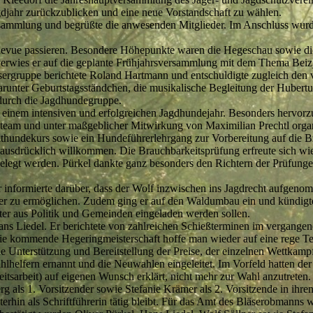
djahr zurückzublicken und eine neue Vorstandschaft zu wählen.
rsammlung und begrüßte die anwesenden Mitglieder. Im Anschluss wurd
Revue passieren. Besondere Höhepunkte waren die Hegeschau sowie die t
erwies er auf die geplante Frühjahrsversammlung mit dem Thema Beizj
Bläsergruppe berichtete Roland Hartmann und entschuldigte zugleich de
darunter Geburtstagsständchen, die musikalische Begleitung der Hubertu
 durch die Jagdhundegruppe.
einem intensiven und erfolgreichen Jagdhundejahr. Besonders hervorz
team und unter maßgeblicher Mitwirkung von Maximilian Prechtl organi
thundekurs sowie ein Hundeführerlehrgang zur Vorbereitung auf die B
ausdrücklich willkommen. Die Brauchbarkeitsprüfung erfreute sich wi
elegt werden. Pürkel dankte ganz besonders den Richtern der Prüfung
informierte darüber, dass der Wolf inzwischen ins Jagdrecht aufgenomm
nder zu ermöglichen. Zudem ging er auf den Waldumbau ein und kündigte
ter aus Politik und Gemeinden eingeladen werden sollen.
 Liedel. Er berichtete von zahlreichen Schießterminen im vergangenen J
die kommende Hegeringmeisterschaft hoffe man wieder auf eine rege Tei
e Unterstützung und Bereitstellung der Preise, der einzelnen Wettkamp
lhelfern ernannt und die Neuwahlen eingeleitet. Im Vorfeld hatten de
itsarbeit) auf eigenen Wunsch erklärt, nicht mehr zur Wahl anzutreten.
als 1. Vorsitzender sowie Stefanie Krämer als 2. Vorsitzende in ihre
rhin als Schriftführerin tätig bleibt. Für das Amt des Bläserobmanns