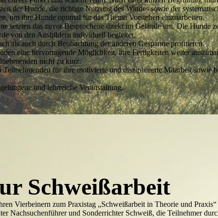
setzen der Hunde, die richtige Nutzung des Windes sowie der systematis
, um ihre Hunde optimal für das Thema Vorstehen einzuarbeiten.
nne setzten das zuvor Besprochene direkt im Gelände um. Die Hunde zei
 von den Ausbildern individuell begleitet.
sch als auch durch Beobachtung der anderen Gespanne profitieren.
nden eine hervorragende Möglichkeit, ihre Fertigkeiten weiter auszub
ilnehmenden nicht zu kurz.
 Teilnehmenden für ihre motivierte und disziplinierte Mitarbeit sowie 
 gelungene und lehrreiche Veranstaltung.
zur Schweißarbeit
ihren Vierbeinern zum Praxistag „Schweißarbeit in Theorie und Praxis“
kannter Nachsuchenführer und Sonderrichter Schweiß, die Teilnehmer du