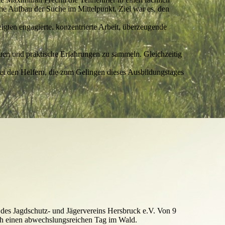
che Aufbau der Suche im Mittelpunkt. Ziel war es, den
gten engagierte, konzentrierte Arbeit, überzeugende
auen und praktische Erfahrungen zu sammeln. Gleichzeitig
bei den Helfern, die zum Gelingen dieses Ausbildungstages
 des Jagdschutz- und Jägervereins Hersbruck e.V. Von 9
rch einen abwechslungsreichen Tag im Wald.