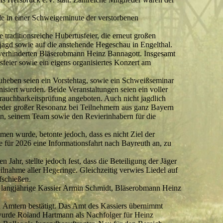
e in einer Schweigeminute der verstorbenen
raditionsreiche Hubertusfeier, die erneut großen
agd sowie auf die anstehende Hegeschau in Engelthal.
n verhinderten Bläserobmann Heinz Bannagott. Insgesamt
sfeier sowie ein eigens organisiertes Konzert am
uheben seien ein Vorstehtag, sowie ein Schweißseminar
siert wurden. Beide Veranstaltungen seien ein voller
rauchbarkeitsprüfung angeboten. Auch nicht jagdlich
eder großer Resonanz bei Teilnehmern aus ganz Bayern
en, seinem Team sowie den Revierinhabern für die
en wurde, betonte jedoch, dass es nicht Ziel der
 für 2026 eine Informationsfahrt nach Bayreuth an, zu
ahr, stellte jedoch fest, dass die Beteiligung der Jäger
lnahme aller Hegeringe. Gleichzeitig verwies Liedel auf
fschießen.
r langjährige Kassier Armin Schmidt, Bläserobmann Heinz
n Ämtern bestätigt. Das Amt des Kassiers übernimmt
 wurde Roland Hartmann als Nachfolger für Heinz