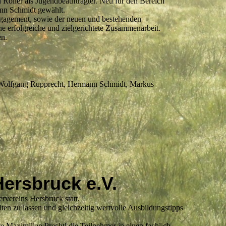
 Roller als Jugendbeauftragter. Neu für den Bereich
nn Schmidt gewählt.
ngagement, sowie der neuen und bestehenden
e erfolgreiche und zielgerichtete Zusammenarbeit.
en.
, Wolfgang Rupprecht, Hermann Schmidt, Markus
ersbruck e.V.
rvereins Hersbruck statt.
ten zu lassen und gleichzeitig wertvolle Ausbildungstipps
Maximilian Prechtl die Teilnehmer in einen fachlich