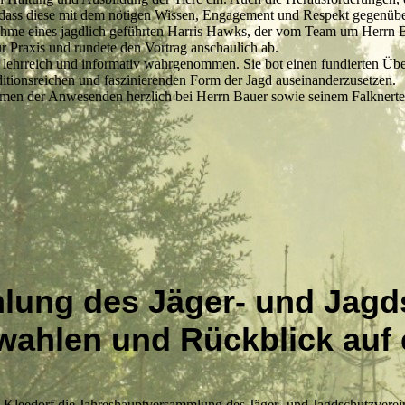
, dass diese mit dem nötigen Wissen, Engagement und Respekt gegenübe
ahme eines jagdlich geführten Harris Hawks, der vom Team um Herrn B
r Praxis und rundete den Vortrag anschaulich ab.
lehrreich und informativ wahrgenommen. Sie bot einen fundierten Überb
raditionsreichen und faszinierenden Form der Jagd auseinanderzusetzen.
en der Anwesenden herzlich bei Herrn Bauer sowie seinem Falknertea
ung des Jäger- und Jagd
wahlen und Rückblick auf 
leedorf die Jahreshauptversammlung des Jäger- und Jagdschutzvereins 