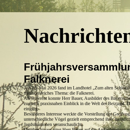
Nachrichte
Frühjahrsversammlung
Falknerei
Am 16. Mai 2026 fand im Landhotel „Zum alten Schloss“ i
traditionsreiches Thema: die Falknerei.
Als Referent konnte Herr Bauer, Ausbilder des Bayeris
zugleich praxisnahen Einblick in die Welt der Beizjagd. 
einging.
Besonderes Interesse weckte die Vorstellung der Greifvoge
unterschiedliche Vögel gezielt entsprechend ihrer natürli
Jagdsituationen veranschaulicht.
Darüber hinaus ging Herr Bauer auf die Anforderungen an