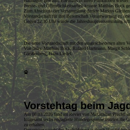
Bannagott gewählt. Ebenfalls in ihren Funktionen wieder 
Presse- und Öffentlichkeitsarbeit konnte Matthias Boc
Zum Abschluss der Versammlung dankte Markus Gleißenbe
Vorstandschaft für ihre Bereitschaft Verantwortung zu ü
Gegen 22:30 Uhr wurde die Jahreshauptversammlung offizi
Die neue Vorstandschaft mit den ausgeschiedenen alten V
Von links: Matthias Bock, Roland Hartmann, Margit Sch
Gleißenberg, Hans Liedel.
Vorstehtag beim Jagd
Am 08.03.2026 fand im Revier von Maximilian Prechtl unte
Insgesamt sechs engagierte Hundegespanne nutzten die Gele
zu erhalten.
Organisiert wurde der Ausbildungstag durch Hundeobmann