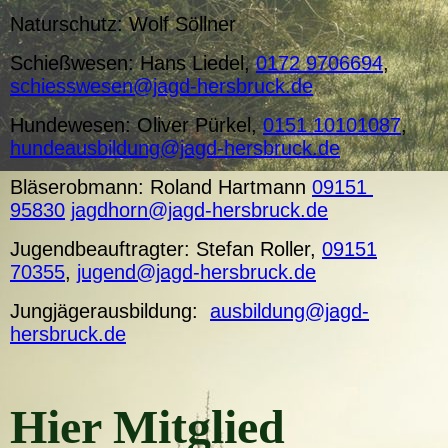
Naturschutz: Wolf Söllner
Schießwesen: Hans Liedel,
0172 9706694
,
schiesswesen@jagd-hersbruck.de
Hundewesen: Oliver Pürkel,
0151 10101087
,
hundeausbildung@jagd-hersbruck.de
Bläserobmann: Roland Hartmann
09151
95830
jagdhorn@jagd-hersbruck.de
Jugendbeauftragter: Stefan Roller,
09151
70355
,
jugend@jagd-hersbruck.de
Jungjägerausbildung:
ausbildung@jagd-
hersbruck.de
Hier Mitglied