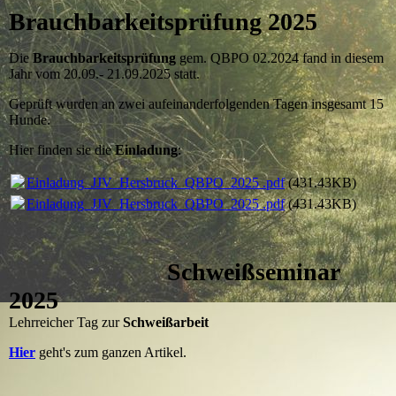
Brauchbarkeitsprüfung 2025
Die
Brauchbarkeitsprüfung
gem. QBPO 02.2024 fand in diesem
Jahr vom 20.09.- 21.09.2025 statt.
Geprüft wurden an zwei aufeinanderfolgenden Tagen insgesamt 15
Hunde.
Hier finden sie die
Einladung
:
Einladung_JJV_Hersbruck_QBPO_2025 .pdf
(431.43KB)
Einladung_JJV_Hersbruck_QBPO_2025 .pdf
(431.43KB)
Schweißseminar
2025
Lehrreicher Tag zur
Schweißarbeit
Hier
geht's zum ganzen Artikel.