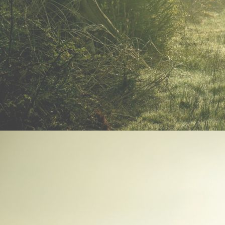
IMG_20230426_181212