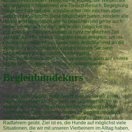
auf dem Plan stehen. Weiter ist mir wichtig, die Welpen auf
alle möglichen Situationen wie Tierarzt-Besuch, Begegnung
mit einem Fahrrad usw, vorzubereiten. Wir möchten aber
nicht nur Jagdhunden diese Möglichkeit bieten, sondern alle
Hunde sind eingeladen uns zu besuchen und gerne auch
immer wieder zu kommen. Wir wollen möglichst das
gesamte Jahr (Welpen werden ja nicht zur gleichen Zeit
gewölft) auch für unsere Jüngsten etwas anbieten, um ins
Erwachsenenalter hineinzuwachsen. Anschließend an die
Welpen- bzw. Junghunde-Gruppen können Sie dann
Begleithunde-Kurs, Hundeführerlehrgang,
Brauchbarkeitskurs oder, wenn gewünscht, auch auf weitere
jagdliche Prüfungen durch uns angeleitet werden.
Begleithundekurs
Für alle nicht jagdlich geführten Hunde bieten wir einen
Begleithundekurs an. Hier steht der Grundgehorsam im
Mittelpunkt, ähnlich beim Hundeführerlehrgang bei den
Jagdhunden. Des weiteren werden im Begleithundekurs
auch Alltagssituationen, wie z.B. Begegnungen mit
Radfahrern geübt. Ziel ist es, die Hunde auf möglichst viele
Situationen, die wir mit unseren Vierbeinern im Alltag haben,