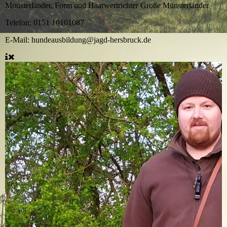
Münsterländer, Form und Haarwertrichter Große Münsterländer
Telefon:
0151 10101087
E-Mail:
hundeausbildung@jagd-hersbruck.de