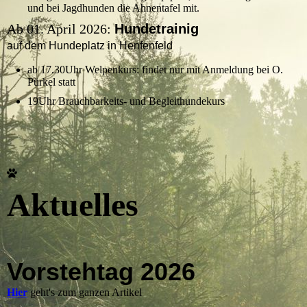
und bei Jagdhunden die Ahnentafel mit.
Ab 01. April 2026:
Hundetrainig
auf dem Hundeplatz in Henfenfeld
ab 17.30Uhr Welpenkurs: findet nur mit Anmeldung bei O.
Pürkel statt
19Uhr Brauchbarkeits- und Begleithundekurs
Aktuelles
Vorstehtag 2026
Hier
geht's zum ganzen Artikel