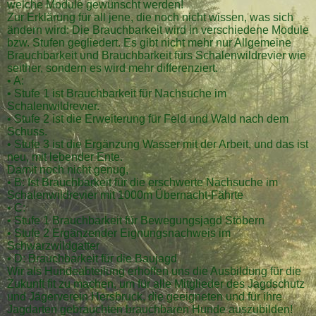
welche Module gewünscht werden!
Zur Erklärung für all jene, die noch nicht wissen, was sich
ändern wird: Die Brauchbarkeit wird in verschiedene Module
bzw. Stufen gegliedert. Es gibt nicht mehr nur Allgemeine
Brauchbarkeit und Brauchbarkeit fürs Schalenwildrevier wie
seither, sondern es wird mehr differenziert.
• A:
• Stufe 1 ist Brauchbarkeit für Nachsuche im
Schalenwildrevier.
• Stufe 2 ist die Erweiterung für Feld und Wald nach dem
Schuss.
• Stufe 3 ist die Ergänzung Wasser mit der Arbeit, und das ist
neu, mit lebender Ente.
Damit noch nicht genug,
• B: Ist Brauchbarkeit für die erschwerte Nachsuche im
Schalenwildrevier mit 1000m Übernacht-Fährte
• C:
• Stufe 1 Brauchbarkeit für Bewegungsjagd Stöbern
• Stufe 2 Ergänzender Eignungsnachweis im
Schwarzwildgatter
• D: Brauchbarkeit für die Baujagd
Wir als Hundeabteilung erhoffen uns die Ausbildung für die
Zukunft fit zu machen, um für alle Mitglieder des Jagdschutz
und Jägerverein Hersbruck, die geeigneten und für ihre
Jagdarten gebrauchten brauchbaren Hunde auszubilden!