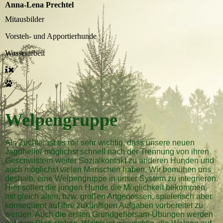
Anna-Lena Prechtel
Mitausbilder
Vorsteh- und Apportierhunde
Wasserarbeit
Welpengruppe
Als Züchter ist es mir sehr wichtig, dass unsere neuen
Jagdhelfer möglichst schnell nach der Trennung von ihren
Geschwistern weiter Sozialkontakt zu anderen Hunden und
auch möglichst vielen Menschen haben. Wir bemühen uns
deshalb, eine Welpengruppe in unser System zu integrieren.
Hier sollen die jungen Hunde die Möglichkeit bekommen,
mit gleich alten, bzw. großen Artgenossen, spielerisch aber
konsequent auf ihre zukünftigen Aufgaben vorbereitet zu
werden. Auch die ersten Grundgehorsam-Übungen werden