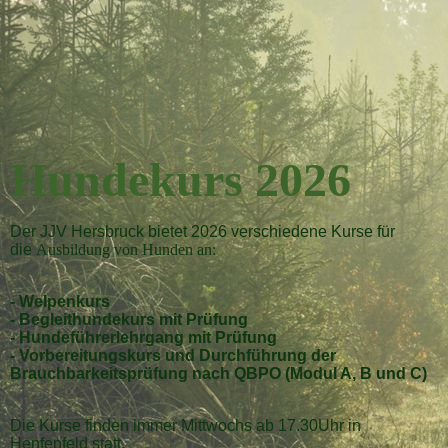
Hundekurs 2026
Der J
JV Hersbruck bietet 2026 verschiedene Kurse für
die
Ausbildung von Hunden an:
- Welpenkurs
- Begleithundekurs mit Prüfung
- Hundeführerlehrgang mit Prüfung
- Vorbereitungskurs und Durchführung der
Brauchbarkeitsprüfung nach QBPO (Modul A, B und C)
Die Kurse finden immer Mittwochs ab 17.30Uhr in
Henfenfeld statt.