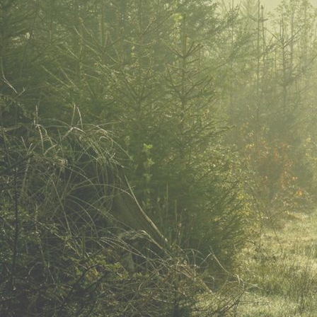
IMG_20230607_175446