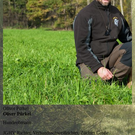
Oliver Pürkel
Oliver Pürkel
Hundeobmann
JGHV Richter, Verbandsschweißrichter, Züchter Große