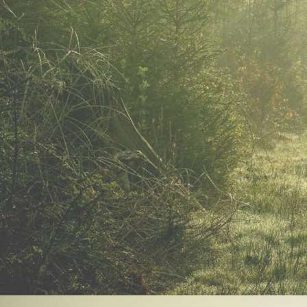
IMG_20230426_181115