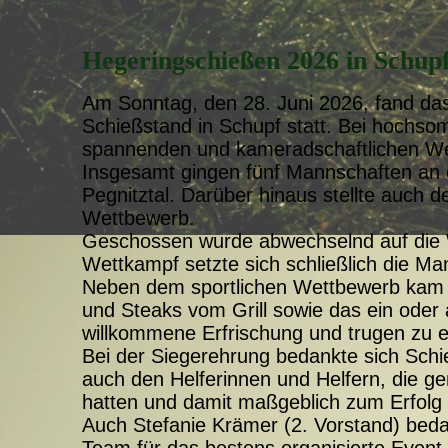
Hegeringschießen 2026 in Schup
Am Sonntag, den 28. Juni 2026, fand da
Schießstand in Schupf statt. Bei hochso
spannenden und kameradschaftlichen W
Insgesamt gingen fünf Mannschaften an de
Pegnitztal. Darüber hinaus stellte auch d
Wettbewerb.
Geschossen wurde abwechselnd auf die 
Wettkampf setzte sich schließlich die Ma
Neben dem sportlichen Wettbewerb kam au
und Steaks vom Grill sowie das ein oder
willkommene Erfrischung und trugen zu e
Bei der Siegerehrung bedankte sich Sch
auch den Helferinnen und Helfern, die 
hatten und damit maßgeblich zum Erfolg 
Auch Stefanie Krämer (2. Vorstand) beda
Team für das bestens organisierte Event.