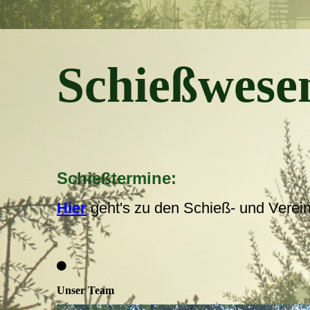
Schießwese
Schießtermine:
Hier
geht's zu den Schieß- und Verei
Unser Team