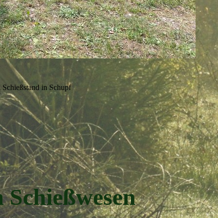
 Schießstand in Schupf
m Schießwesen