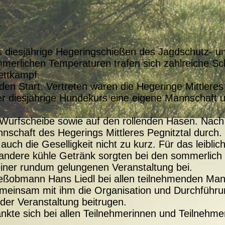
f
s diesjährige Hegeringschießen des Jagdschutz- u
mmerlichen Temperaturen trafen sich zahlreiche S
ettkampf.
n Start. Vertreten waren die Hegeringe Mittleres
er diesjährige Hundekurs eine eigene Mannschaft un
Wurfscheibe sowie auf den rollenden Hasen. Nach
nnschaft des Hegerings Mittleres Pegnitztal durch.
ch die Geselligkeit nicht zu kurz. Für das leibli
 andere kühle Getränk sorgten bei den sommerlich
iner rundum gelungenen Veranstaltung bei.
ießobmann Hans Liedl bei allen teilnehmenden Man
gemeinsam mit ihm die Organisation und Durchfü
der Veranstaltung beitrugen.
nkte sich bei allen Teilnehmerinnen und Teilnehme