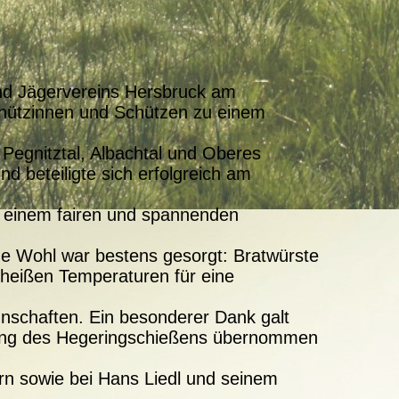
nd Jägervereins Hersbruck am
chützinnen und Schützen zu einem
 Pegnitztal, Albachtal und Oberes
d beteiligte sich erfolgreich am
 einem fairen und spannenden
che Wohl war bestens gesorgt: Bratwürste
 heißen Temperaturen für eine
nschaften. Ein besonderer Dank galt
hrung des Hegeringschießens übernommen
rn sowie bei Hans Liedl und seinem