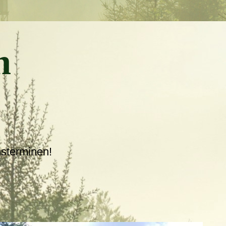
n
nsterminen!