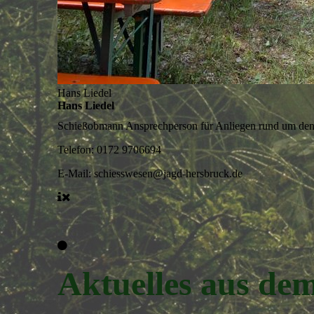
Hans Liedel
Hans Liedel
Schießobmann
Ansprechperson für Anliegen rund um den
Telefon:
0172 9706694
E-Mail:
schiesswesen@jagd-hersbruck.de
Aktuelles aus de